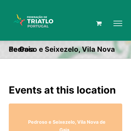
Skip
to
content
Pedroso e Seixezelo, Vila Nova de Gaia
Events at this location
Pedroso e Seixezelo, Vila Nova de
Gaia