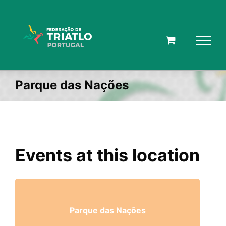
Skip
to
content
Parque das Nações
Events at this location
Parque das Nações