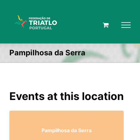
Skip
to
content
Pampilhosa da Serra
Events at this location
Pampilhosa da Serra