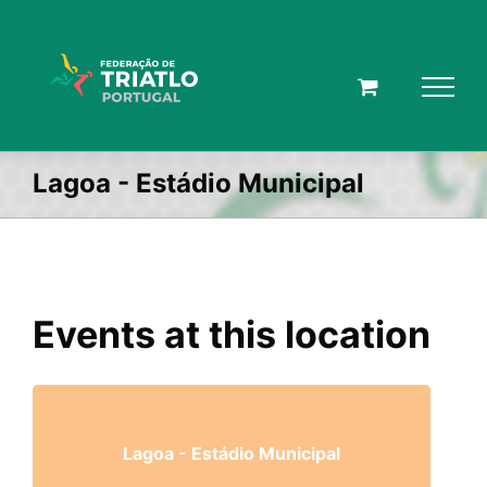
Skip
to
content
Lagoa - Estádio Municipal
Events at this location
Lagoa - Estádio Municipal