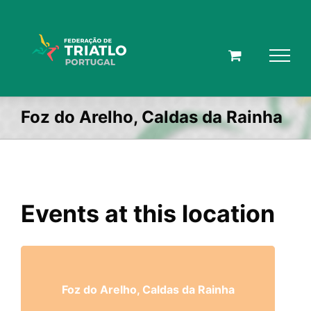
Skip
to
content
Foz do Arelho, Caldas da Rainha
Events at this location
Foz do Arelho, Caldas da Rainha