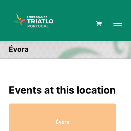
Skip
to
content
Évora
Events at this location
Évora