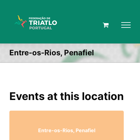
Skip
to
content
Entre-os-Rios, Penafiel
Events at this location
Entre-os-Rios, Penafiel