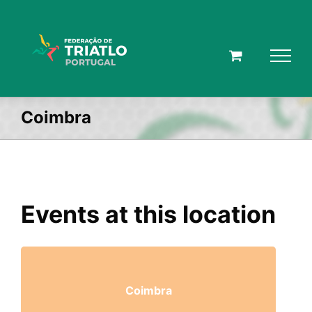
Skip
to
content
Coimbra
Events at this location
Coimbra