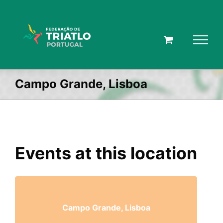
Skip
to
content
Campo Grande, Lisboa
Events at this location
Campo Grande, Lisboa