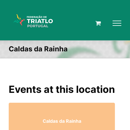
Skip
to
content
Caldas da Rainha
Events at this location
Caldas da Rainha