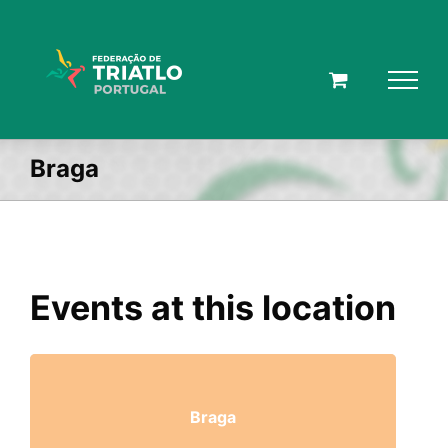
Skip
to
content
Braga
Events at this location
Braga