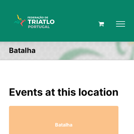
Skip
to
content
Batalha
Events at this location
Batalha