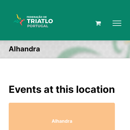
Skip
to
content
Alhandra
Events at this location
Alhandra