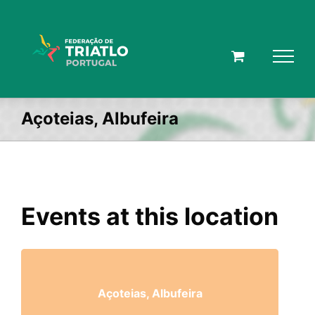
Skip
to
content
Açoteias, Albufeira
Events at this location
Açoteias, Albufeira