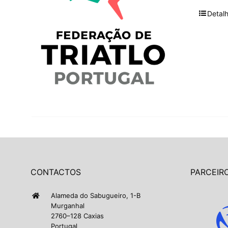
Detal
CONTACTOS
PARCEIRO
Alameda do Sabugueiro, 1-B
Murganhal
2760–128 Caxias
Portugal