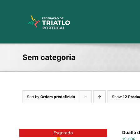
Skip
to
content
Sem categoria
Sort by
Ordem predefinida
Show
12 Produ
Duatlo d
Esgotado
15,00
€