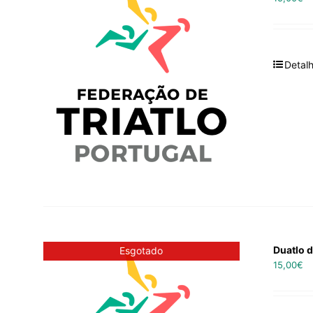
Detal
Duatlo d
Esgotado
15,00
€