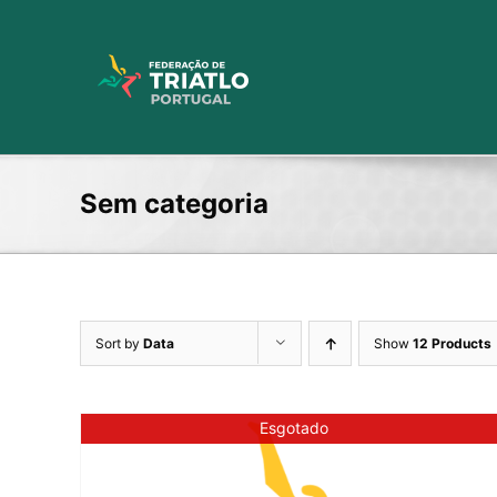
Skip
to
content
Sem categoria
Sort by
Data
Show
12 Products
Esgotado