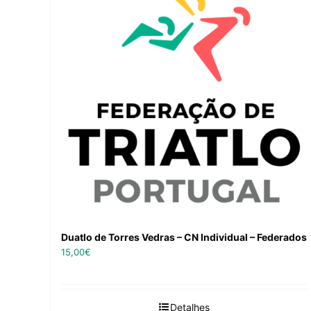
Duatlo de Torres Vedras – CN Individual – Federados
15,00
€
Detalhes