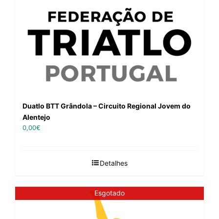
Duatlo BTT Grândola – Circuito Regional Jovem do
Alentejo
0,00
€
Detalhes
Esgotado