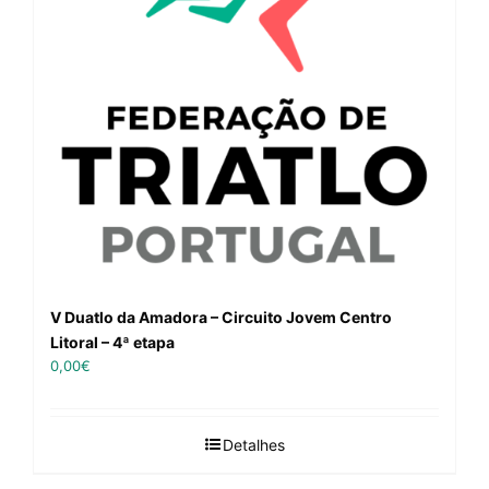
V Duatlo da Amadora – Circuito Jovem Centro
Litoral – 4ª etapa
0,00
€
Detalhes