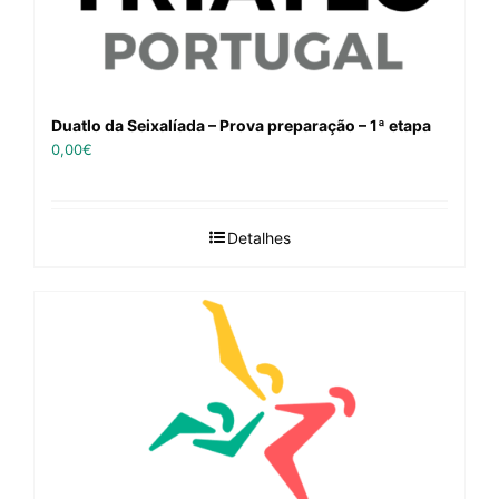
Duatlo da Seixalíada – Prova preparação – 1ª etapa
0,00
€
Detalhes