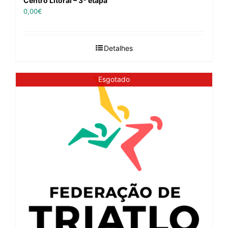
Centro Litoral – 3ª etapa
0,00
€
Detalhes
Esgotado