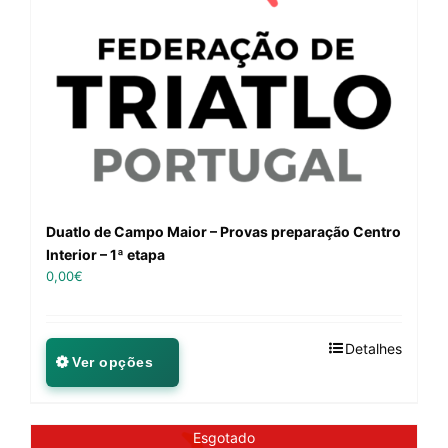
Duatlo de Campo Maior – Provas preparação Centro
Interior – 1ª etapa
0,00
€
Detalhes
Ver opções
Esgotado