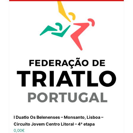
I Duatlo Os Belenenses – Monsanto, Lisboa –
Circuito Jovem Centro Litoral – 4ª etapa
0,00
€