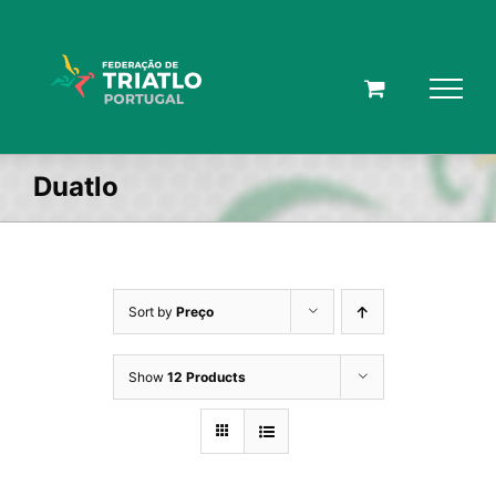
Skip
to
content
Duatlo
Sort by
Preço
Show
12 Products