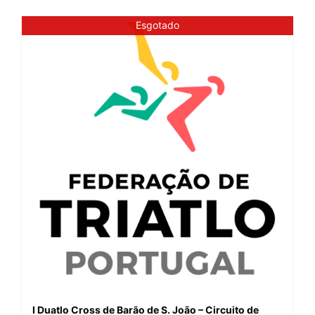
Esgotado
I Duatlo Cross de Barão de S. João – Circuito de