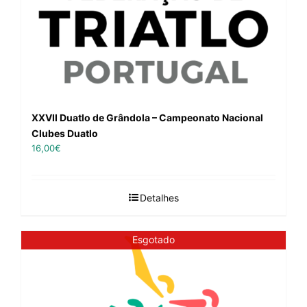
XXVII Duatlo de Grândola – Campeonato Nacional
Clubes Duatlo
16,00
€
Detalhes
Esgotado