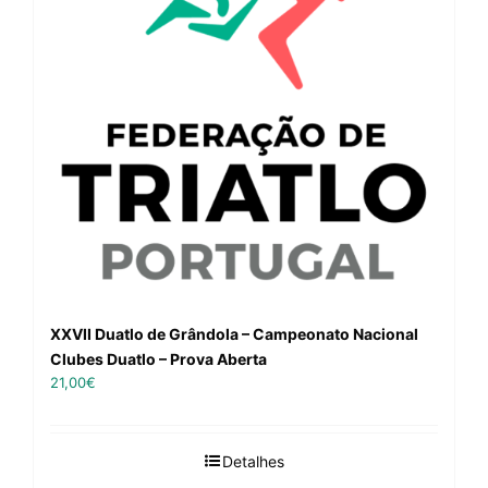
XXVII Duatlo de Grândola – Campeonato Nacional
Clubes Duatlo – Prova Aberta
21,00
€
Detalhes