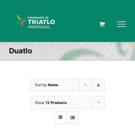
Skip
to
content
Duatlo
Sort by
Nome
Show
12 Products