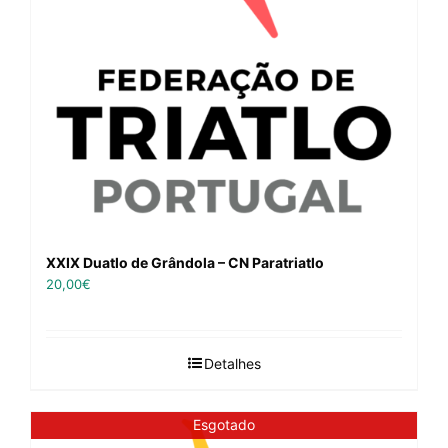
XXIX Duatlo de Grândola – CN Paratriatlo
20,00
€
Detalhes
Esgotado