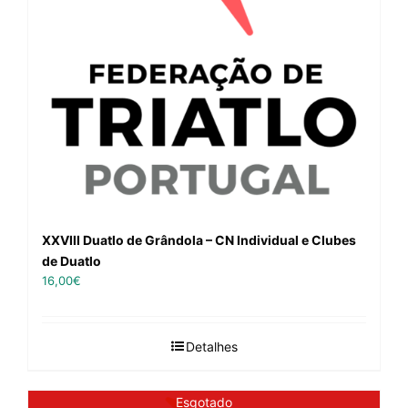
XXVIII Duatlo de Grândola – CN Individual e Clubes
de Duatlo
16,00
€
Detalhes
Esgotado