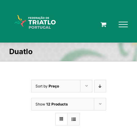
Skip
to
content
Duatlo
Sort by
Preço
Show
12 Products