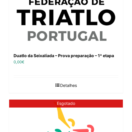
Duatlo da Seixalíada – Prova preparação – 1ª etapa
0,00
€
Detalhes
Esgotado