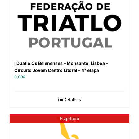
I Duatlo Os Belenenses – Monsanto, Lisboa –
Circuito Jovem Centro Litoral – 4ª etapa
0,00
€
Detalhes
Esgotado