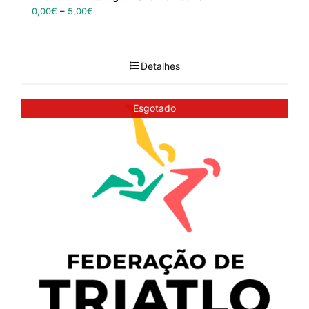
0,00
€
–
5,00
€
Detalhes
Esgotado