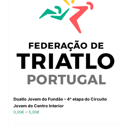
Duatlo Jovem do Fundão – 4ª etapa do Circuito
Jovem do Centro Interior
0,00
€
–
5,00
€