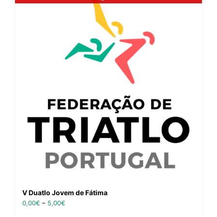
V Duatlo Jovem de Fátima
0,00
€
–
5,00
€