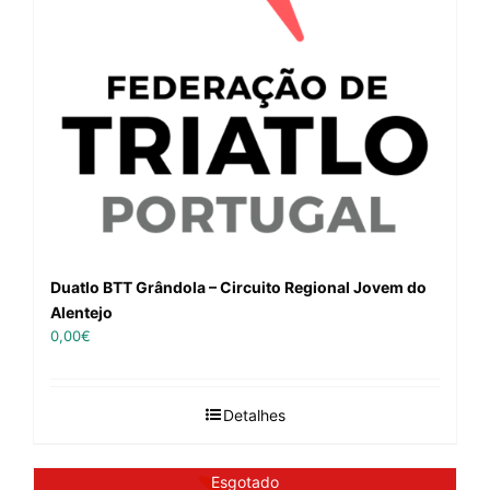
Duatlo BTT Grândola – Circuito Regional Jovem do
Alentejo
0,00
€
Detalhes
Esgotado