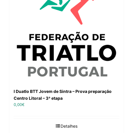
I Duatlo BTT Jovem de Sintra – Prova preparação
Centro Litoral – 3ª etapa
0,00
€
Detalhes