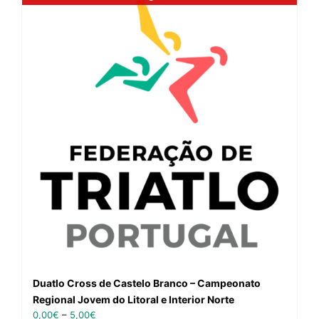
Duatlo Cross de Castelo Branco – Campeonato
Regional Jovem do Litoral e Interior Norte
0,00
€
–
5,00
€