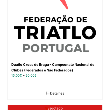
Duatlo Cross de Braga – Campeonato Nacional de
Clubes (Federados e Não Federados)
15,00
€
–
20,00
€
Detalhes
Esgotado