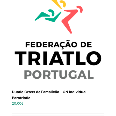
Duatlo Cross de Famalicão – CN Individual
Paratriatlo
20,00
€