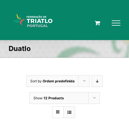
Skip
to
content
Duatlo
Sort by
Ordem predefinida
Show
12 Products