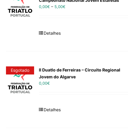
Campeonato Nacional Jovem Estafetas
0,00
€
–
5,00
€
Detalhes
II Duatlo de Ferreiras – Circuito Regional
Esgotado
Jovem do Algarve
0,00
€
Detalhes