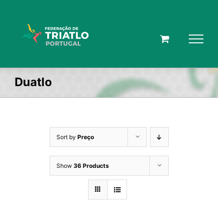
Skip
to
content
Duatlo
Sort by
Preço
Show
36 Products