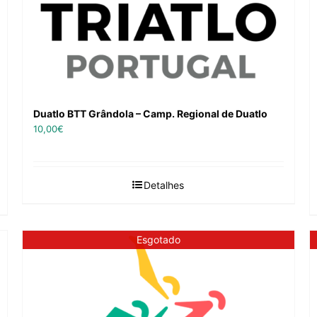
Duatlo BTT Grândola – Camp. Regional de Duatlo
10,00
€
Detalhes
Esgotado