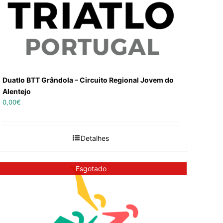
Duatlo BTT Grândola – Circuito Regional Jovem do
Alentejo
0,00
€
Detalhes
Esgotado