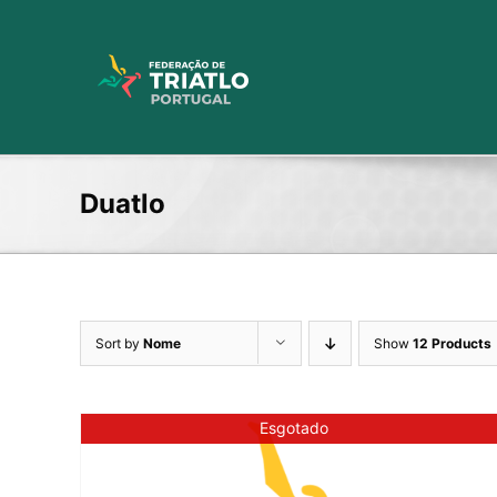
Skip
to
content
Duatlo
Sort by
Nome
Show
12 Products
Esgotado