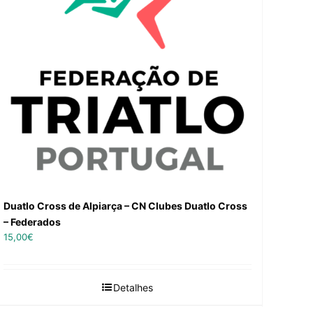
Duatlo Cross de Alpiarça – CN Clubes Duatlo Cross
– Federados
15,00
€
Detalhes