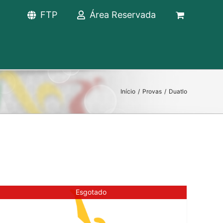
FTP
Área Reservada
Início
/
Provas
/
Duatlo
Esgotado