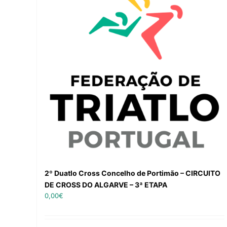
2º Duatlo Cross Concelho de Portimão – CIRCUITO
DE CROSS DO ALGARVE – 3ª ETAPA
0,00
€