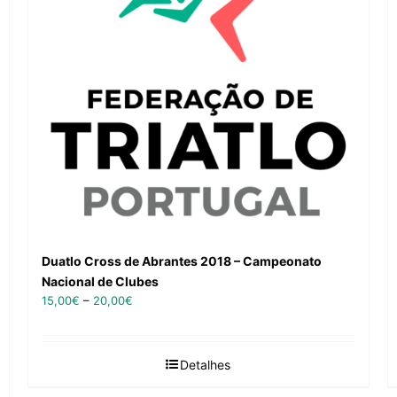
Duatlo Cross de Abrantes 2018 – Campeonato
Nacional de Clubes
15,00
€
–
20,00
€
Detalhes