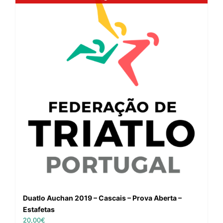
Duatlo Auchan 2019 – Cascais – Prova Aberta –
Estafetas
20,00
€