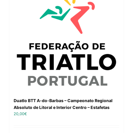
Duatlo BTT A-do-Barbas – Campeonato Regional
Absoluto de Litoral e Interior Centro – Estafetas
20,00
€