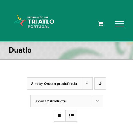
Skip
to
content
Duatlo
Sort by
Ordem predefinida
Show
12 Products