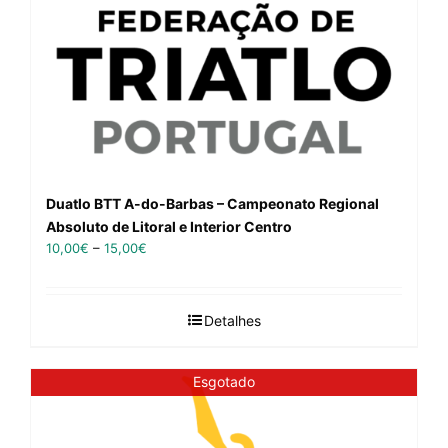
Duatlo BTT A-do-Barbas – Campeonato Regional
Absoluto de Litoral e Interior Centro
10,00
€
–
15,00
€
Detalhes
Esgotado