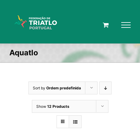
Skip
to
content
Aquatlo
Sort by
Ordem predefinida
Show
12 Products