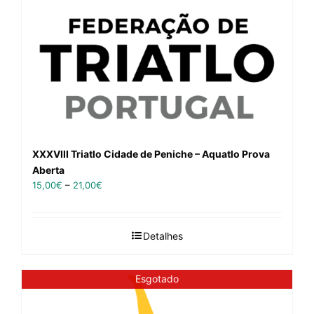
XXXVIII Triatlo Cidade de Peniche – Aquatlo Prova
Aberta
15,00
€
–
21,00
€
Detalhes
Esgotado