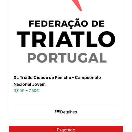
XL Triatlo Cidade de Peniche – Campeonato
Nacional Jovem
0,00
€
–
7,50
€
Detalhes
Esgotado