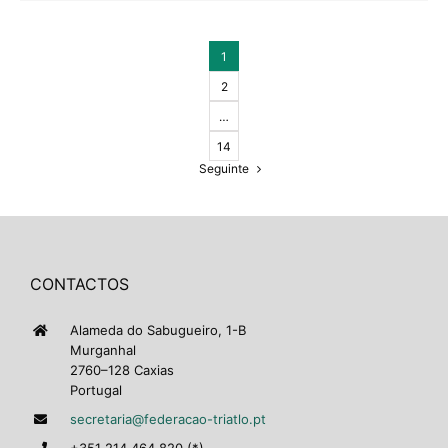
1
2
…
14
Seguinte
CONTACTOS
Alameda do Sabugueiro, 1-B
Murganhal
2760–128 Caxias
Portugal
secretaria@federacao-triatlo.pt