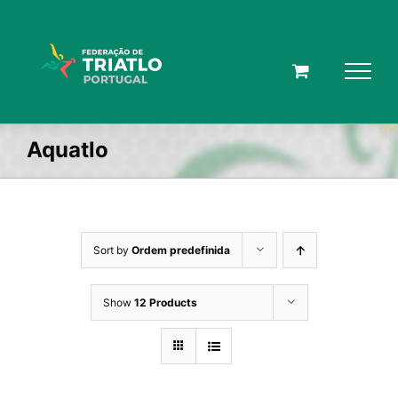
Skip
to
content
Aquatlo
Sort by
Ordem predefinida
Show
12 Products