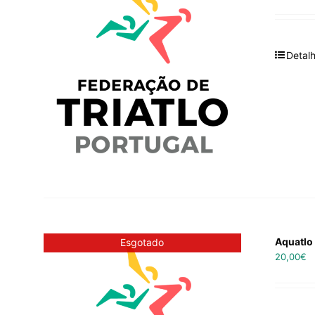
Detal
Aquatlo 
Esgotado
20,00
€