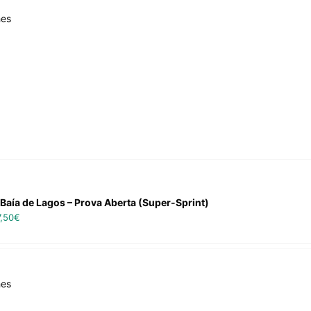
hes
Baía de Lagos – Prova Aberta (Super-Sprint)
7,50
€
hes