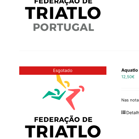
Aquatlo 
Esgotado
12,50
€
Nas not
Detal