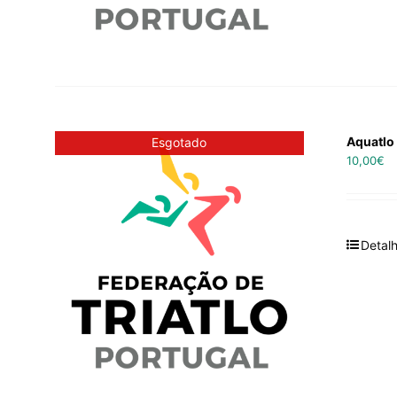
Aquatlo
Esgotado
10,00
€
Detal