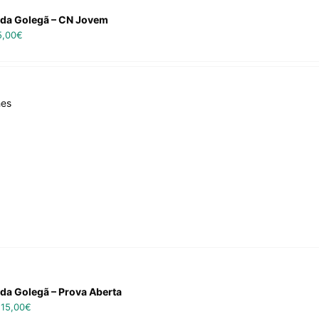
 da Golegã – CN Jovem
5,00
€
hes
 da Golegã – Prova Aberta
–
15,00
€