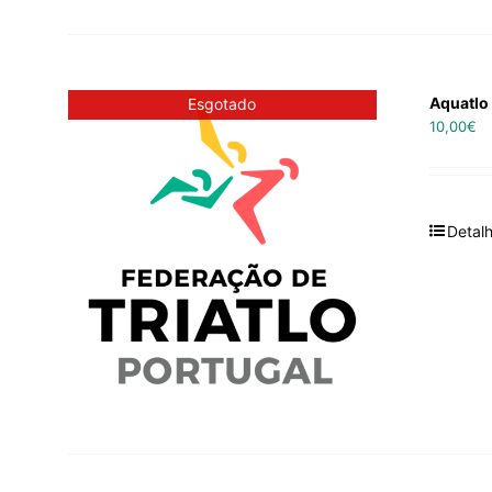
Aquatlo
Esgotado
10,00
€
Detal