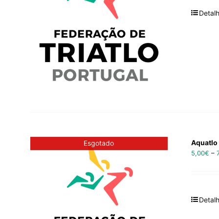
Detal
Aquatlo 
Esgotado
5,00
€
–
Detal