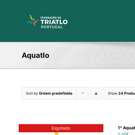
Skip
to
content
Aquatlo
Sort by
Ordem predefinida
Show
24 Produ
1º Aqua
Esgotado
0,00
€