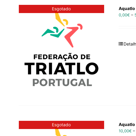
Aquatlo
Esgotado
0,00
€
–
Detal
Aquatlo
Esgotado
10,00
€