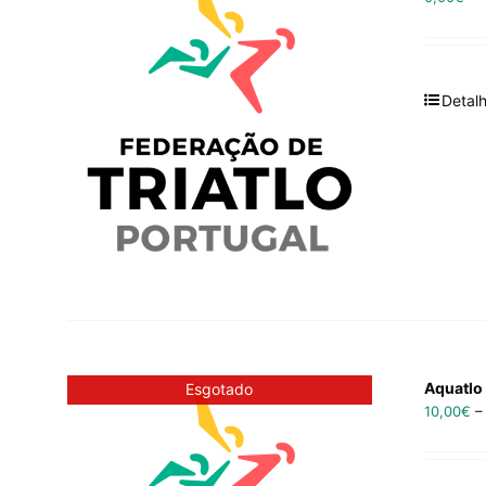
Detal
Aquatlo
Esgotado
10,00
€