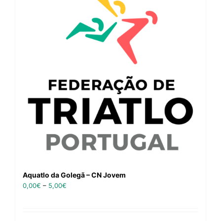
Aquatlo da Golegã – CN Jovem
0,00
€
–
5,00
€