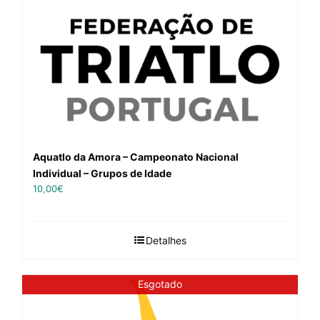
Aquatlo da Amora – Campeonato Nacional
Individual – Grupos de Idade
10,00
€
Detalhes
Esgotado