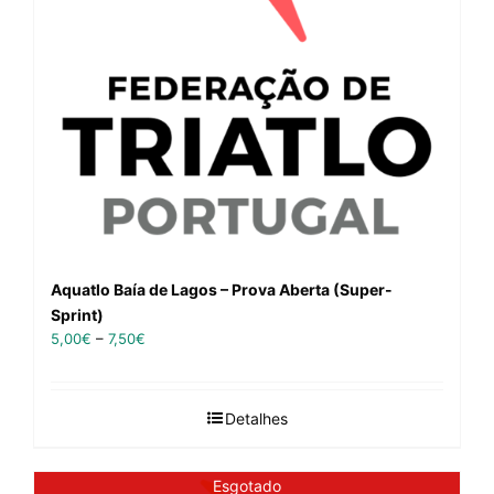
Aquatlo Baía de Lagos – Prova Aberta (Super-
Sprint)
5,00
€
–
7,50
€
Detalhes
Esgotado