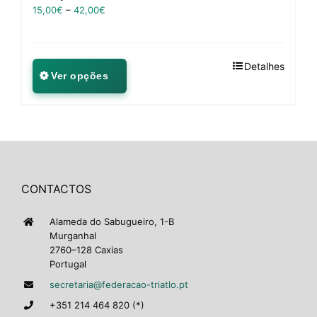
15,00
€
–
42,00
€
Detalhes
Ver opções
CONTACTOS
Alameda do Sabugueiro, 1-B
Murganhal
2760–128 Caxias
Portugal
secretaria@federacao-triatlo.pt
+351 214 464 820 (*)