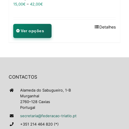
15,00
€
–
42,00
€
Detalhes
Ver opções
CONTACTOS
Alameda do Sabugueiro, 1-B
Murganhal
2760–128 Caxias
Portugal
secretaria@federacao-triatlo.pt
+351 214 464 820 (*)