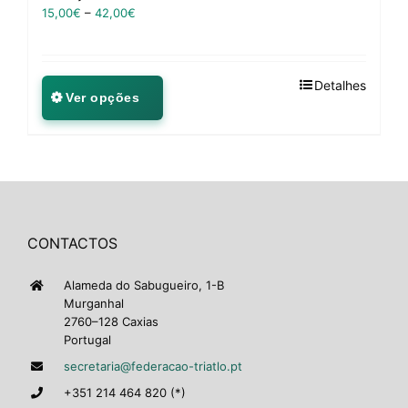
15,00
€
–
42,00
€
Detalhes
Ver opções
CONTACTOS
Alameda do Sabugueiro, 1-B
Murganhal
2760–128 Caxias
Portugal
secretaria@federacao-triatlo.pt
+351 214 464 820 (*)