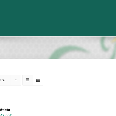
cts
Atleta
–
42,00
€