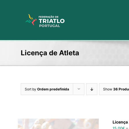
Skip
to
content
Licença de Atleta
Sort by
Ordem predefinida
Show
36 Produ
Licença 
15,00
€