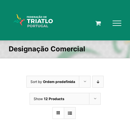
Skip
to
content
Designação Comercial
Sort by
Ordem predefinida
Show
12 Products