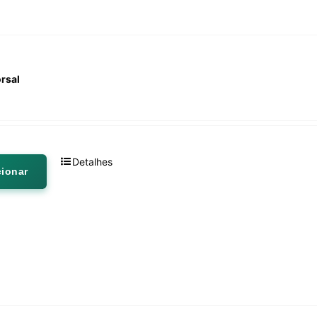
orsal
Detalhes
cionar