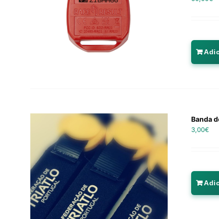
Adi
Banda d
3,00
€
Adi