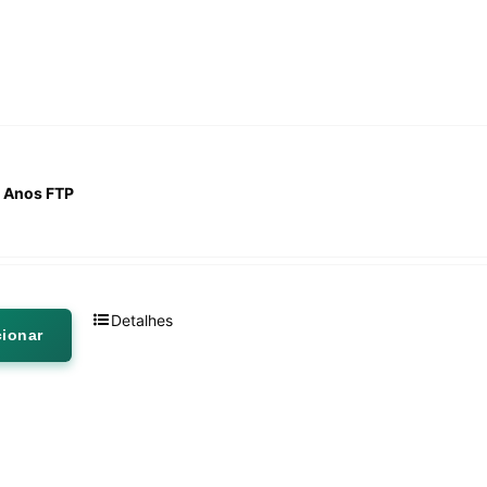
0 Anos FTP
Detalhes
cionar