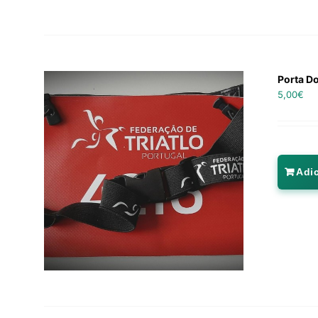
Porta D
5,00
€
Adi