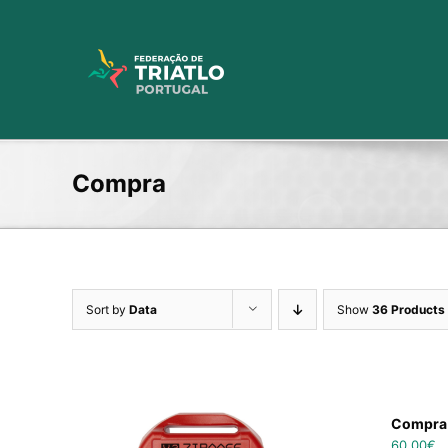
Skip
to
content
Compra
Sort by
Data
Show
36 Products
Compra 
60,00
€