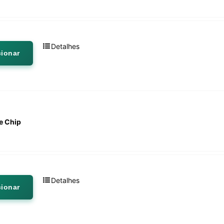
Detalhes
cionar
e Chip
Detalhes
cionar