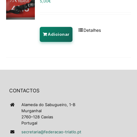
5,00
€
Detalhes
Adicionar
CONTACTOS
Alameda do Sabugueiro, 1-B
Murganhal
2760–128 Caxias
Portugal
secretaria@federacao-triatlo.pt