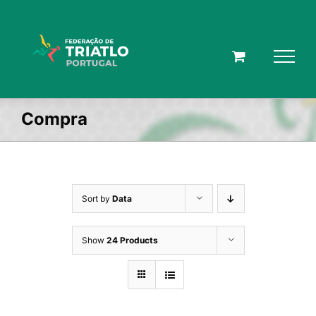
Skip
to
content
Compra
Sort by
Data
Show
24 Products