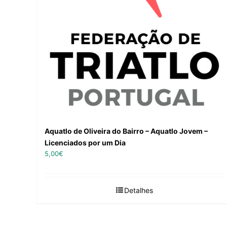
Aquatlo de Oliveira do Bairro – Aquatlo Jovem –
Licenciados por um Dia
5,00
€
Detalhes