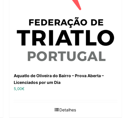
Aquatlo de Oliveira do Bairro – Prova Aberta –
Licenciados por um Dia
5,00
€
Detalhes